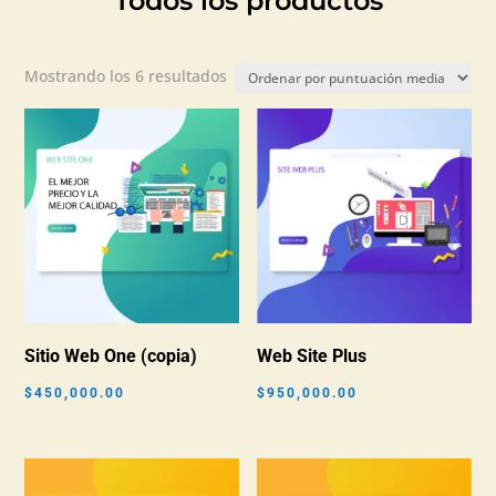
Todos los productos
Ordenado
Mostrando los 6 resultados
por
puntuación
media
Sitio Web One (copia)
Web Site Plus
$
450,000.00
$
950,000.00